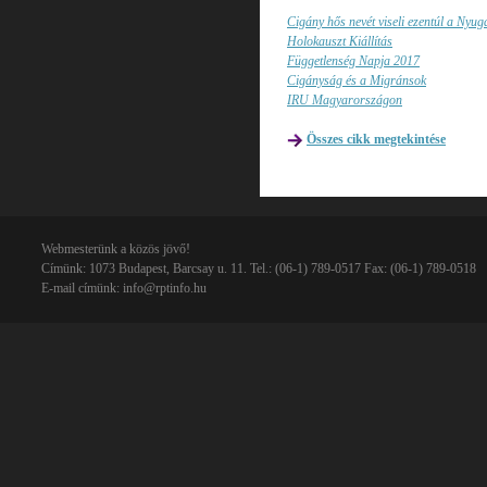
Cigány hős nevét viseli ezentúl a Nyuga
Holokauszt Kiállítás
Függetlenség Napja 2017
Cigányság és a Migránsok
IRU Magyarországon
Összes cikk megtekintése
Webmesterünk a közös jövő!
Címünk: 1073 Budapest, Barcsay u. 11. Tel.: (06-1) 789-0517 Fax: (06-1) 789-0518
E-mail címünk:
info@rptinfo.hu