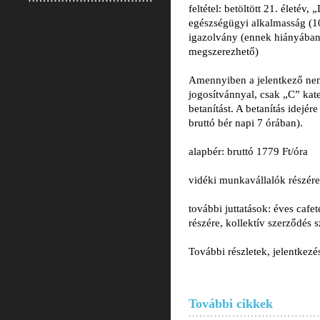
feltétel: betöltött 21. életév,
egészségügyi alkalmasság (1
igazolvány (ennek hiányában
megszerezhető)
Amennyiben a jelentkező nem
jogosítvánnyal, csak „C” kat
betanítást. A betanítás idejére
bruttó bér napi 7 órában).
alapbér: bruttó 1779 Ft/óra
vidéki munkavállalók részér
további juttatások: éves cafet
részére, kollektív szerződés s
További részletek, jelentkezé
További cikkek