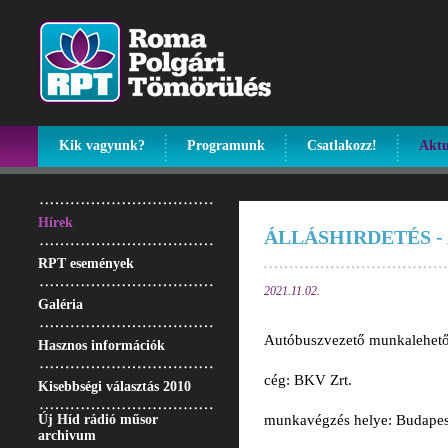
Kik vagyunk?
Programunk
Csatlakozz!
Aktu
Hírek
ÁLLÁSHIRDETÉS 
RPT események
2021.11.02.
Galéria
Autóbuszvezető munkalehető
Hasznos információk
cég: BKV Zrt.
Kisebbségi választás 2010
Új Híd rádió műsor
munkavégzés helye: Budapes
archivum