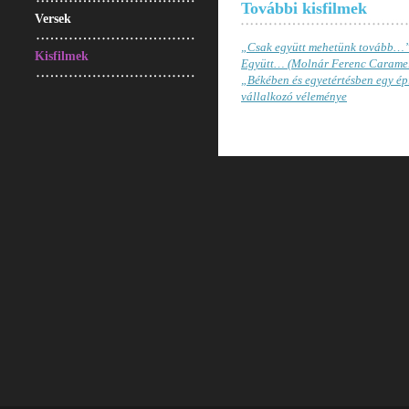
További kisfilmek
Versek
„Csak együtt mehetünk tovább…” 
Kisfilmek
Együtt… (Molnár Ferenc Caramel
„Békében és egyetértésben egy épí
vállalkozó véleménye