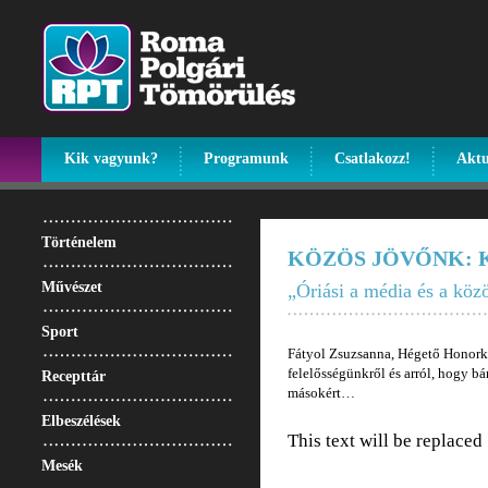
Kik vagyunk?
Programunk
Csatlakozz!
Aktu
Történelem
KÖZÖS JÖVŐNK: 
Művészet
„Óriási a média és a köz
Sport
Fátyol Zsuzsanna, Hégető Honorka
felelősségünkről és arról, hogy bá
Recepttár
másokért…
Elbeszélések
This text will be replaced
Mesék